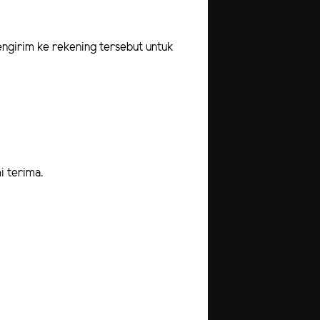
engirim ke rekening tersebut untuk
i terima.