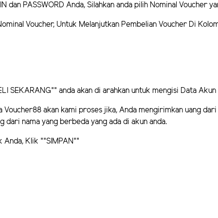
IN dan PASSWORD Anda, Silahkan anda pilih Nominal Voucher yan
Nominal Voucher, Untuk Melanjutkan Pembelian Voucher Di Kolom 
BELI SEKARANG"" anda akan di arahkan untuk mengisi Data Akun
 Voucher88 akan kami proses jika, Anda mengirimkan uang dari
 dari nama yang berbeda yang ada di akun anda.
 Anda, Klik ""SIMPAN""