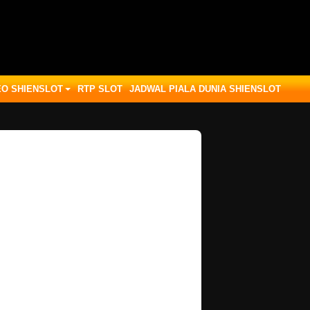
EO SHIENSLOT
RTP SLOT
JADWAL PIALA DUNIA SHIENSLOT