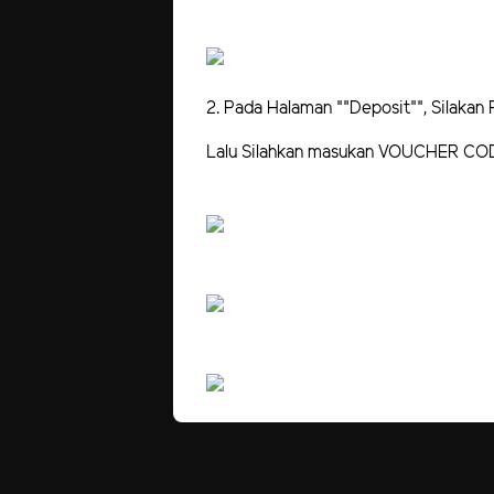
2. Pada Halaman ""Deposit"", Silaka
Lalu Silahkan masukan VOUCHER CODE 