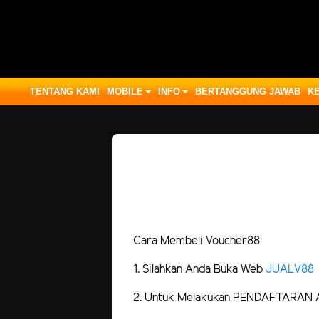
TENTANG KAMI
MOBILE
INFO
BERTANGGUNG JAWAB
K
Cara Membeli Voucher88
1. Silahkan Anda Buka Web
JUALV88
2. Untuk Melakukan PENDAFTARAN Ata