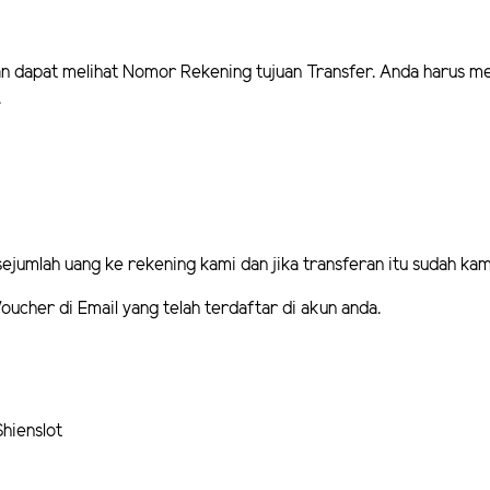
kan dapat melihat Nomor Rekening tujuan Transfer. Anda harus m
.
sejumlah uang ke rekening kami dan jika transferan itu sudah kam
cher di Email yang telah terdaftar di akun anda.
hienslot