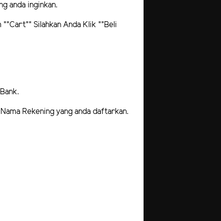
g anda inginkan.
""Cart"" Silahkan Anda Klik ""Beli
 Bank.
 Nama Rekening yang anda daftarkan.